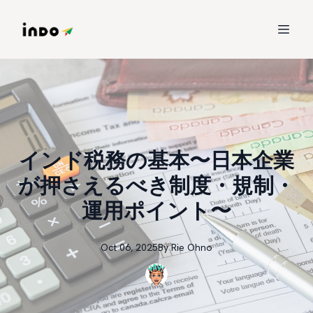
インド税務の基本〜日本企業
が押さえるべき制度・規制・
運用ポイント〜
Oct 06, 2025
By
Rie
Ohno