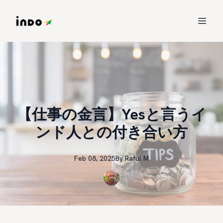
【仕事の金言】Yesと言うイ
ンド人との付き合い方
Feb 08, 2025
By
Raful
M