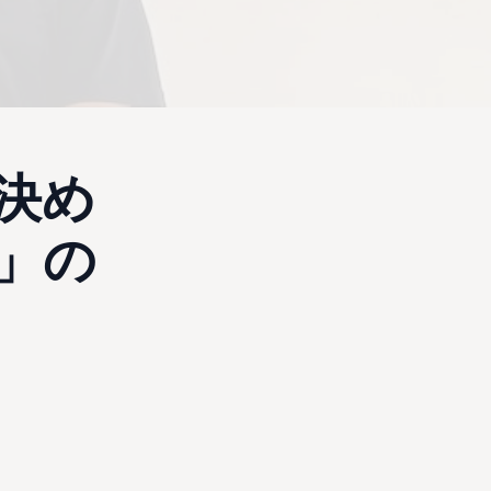
決め
」の