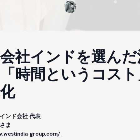
式会社インドを選んだ
は「時間というコスト
化
西インド会社 代表
太さま
w.westindia-group.com/