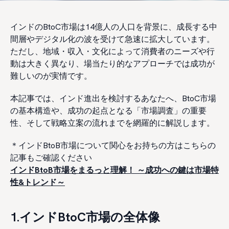
インドのBtoC市場は14億人の人口を背景に、成長する中
間層やデジタル化の波を受けて急速に拡大しています。
ただし、地域・収入・文化によって消費者のニーズや行
動は大きく異なり、場当たり的なアプローチでは成功が
難しいのが実情です。
本記事では、インド進出を検討するあなたへ、BtoC市場
の基本構造や、成功の起点となる「市場調査」の重要
性、そして戦略立案の流れまでを網羅的に解説します。
＊インドBtoB市場について関心をお持ちの方はこちらの
記事もご確認ください
インドBtoB市場をまるっと理解！ ～成功への鍵は市場特
性&トレンド～
1.インドBtoC市場の全体像