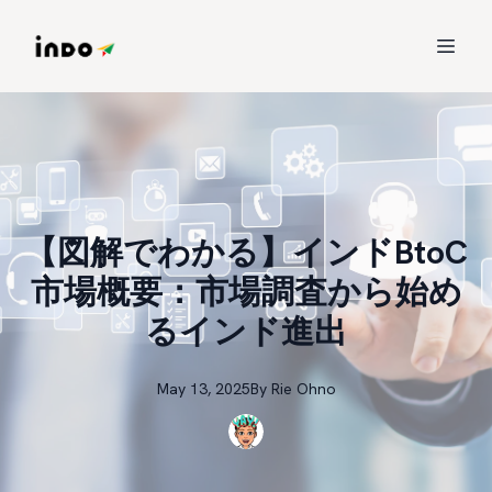
【図解でわかる】インドBtoC
市場概要：市場調査から始め
るインド進出
May 13, 2025
By
Rie
Ohno