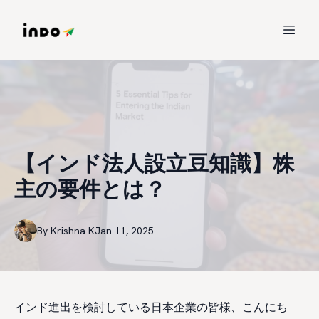
【インド法人設立豆知識】株
主の要件とは？
By
Krishna
K
Jan 11, 2025
インド進出を検討している日本企業の皆様、こんにち