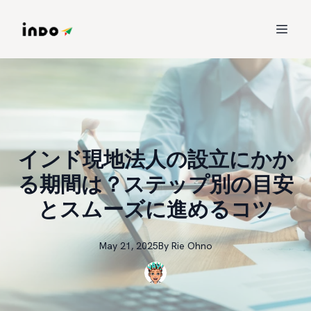
インド現地法人の設立にかか
る期間は？ステップ別の目安
とスムーズに進めるコツ
May 21, 2025
By
Rie
Ohno