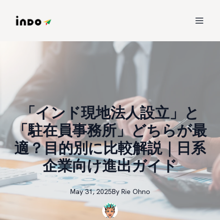
「インド現地法人設立」と
「駐在員事務所」どちらが最
適？目的別に比較解説｜日系
企業向け進出ガイド
May 31, 2025
By
Rie
Ohno