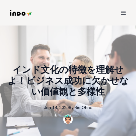
インド文化の特徴を理解せ
よ！ビジネス成功に欠かせな
い価値観と多様性
Jun 14, 2025
By
Rie
Ohno